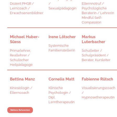
Dozent PHGR /
/
Elternnotruf /
Lerncoach /
Sexualpädagogin
Psychologische
Erwachsenenbildner
Beraterin / Lehrerin
Mindful Self-
Compassion
Michael Huber-
Irene Lötscher
Markus
Süess
Luterbacher
Systemische
Familienstellerin
Primarlehrer,
Schulleiter /
Reallehrer /
Schulpräsident /
Schulischer
Berater, Kursleiter
Heilpädagoge
Bettina Manz
Cornelia Matt
Fabienne Rütsch
Kinesiologin /
Klinische
Visualisierungscoach
Elterncoach
Psychologin /
/
Dipl.
Hypnosetherapeutin
Lerntherapeutin
Weitere Referenten