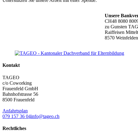
Unterstützen Sie unsere Arbeit mit einer Spende.
Unsere Bankve
CH48 8080 8009
zu Gunsten TA
Raiffeisen Mitte
8570 Weinfelde
Kontakt
TAGEO
c/o Coworking
Frauenfeld GmbH
Bahnhofstrasse 56
8500 Frauenfeld
Anfahrtsplan
079 157 36 04
info@tageo.ch
Rechtliches