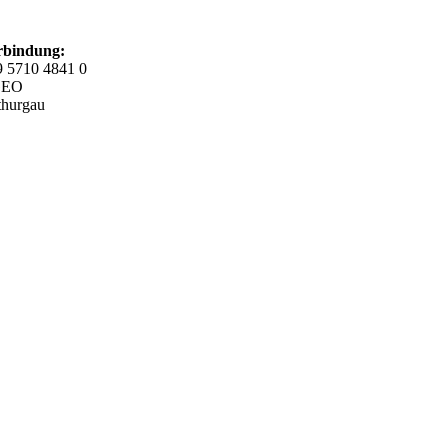
rbindung:
 5710 4841 0
GEO
lthurgau
n